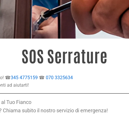
SOS Serrature
to! ☎
345 4775159
☎
070 3325634
ti ad aiutarti!
 al Tuo Fianco
 Chiama subito il nostro servizio di emergenza!