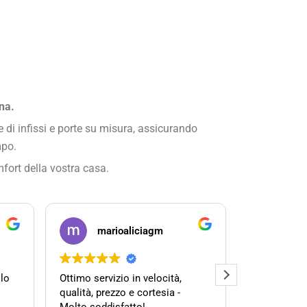
na.
 di infissi e porte su misura, assicurando
mpo.
mfort della vostra casa.
marioaliciagm
Val
lo
Ottimo servizio in velocità,
Professione 
qualità, prezzo e cortesia -
Consigliati