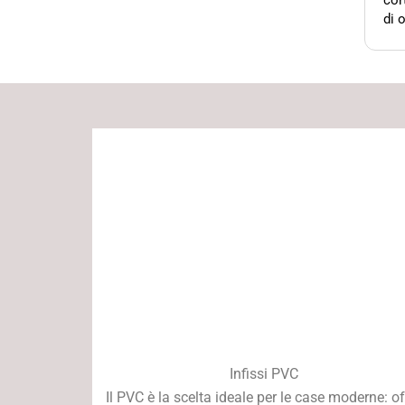
cort
di 
sod
Infissi PVC
Il PVC è la scelta ideale per le case moderne: of