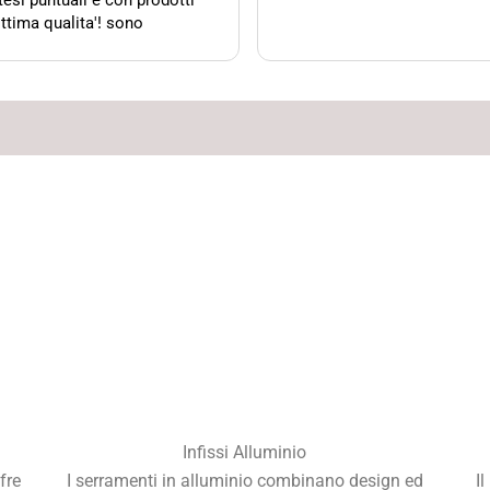
esi puntuali e con prodotti
ottima qualita'! sono
disfatto del lavoro e del
servizio eccellente. G.O.
Infissi Alluminio
fre
I serramenti in alluminio combinano design ed
I