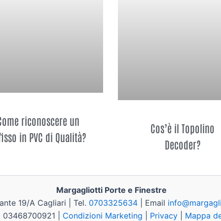
Come riconoscere un
Cos’è il Topolino
fisso in PVC di Qualità?
Decoder?
Margagliotti Porte e Finestre
ante 19/A Cagliari | Tel.
0703325634
| Email
info@margaglio
va 03468700921 |
Condizioni Marketing
|
Privacy
|
Mappa del