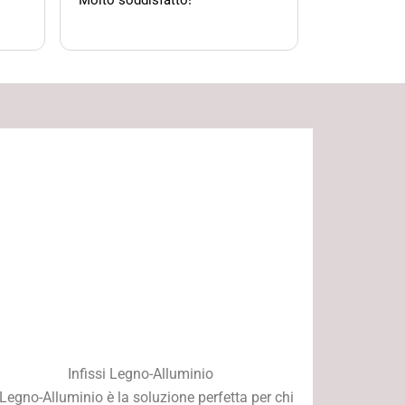
Molto soddisfatto!
team di tecn
l'intervento
serratura, i
sistemato la
porta e ha e
dalla porta. 
Infissi Legno-Alluminio
l Legno-Alluminio è la soluzione perfetta per chi